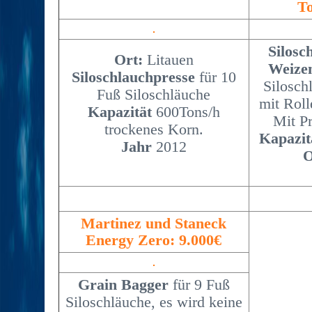
To
Silosc
Ort:
Litauen
Weize
Siloschlauchpresse
für 10
Silosch
Fuß Siloschläuche
mit Roll
Kapazität
600Tons/h
Mit P
trockenes Korn.
Kapazit
Jahr
2012
O
Martinez und Staneck
Energy Zero: 9.000€
Grain Bagger
für 9 Fuß
Siloschläuche, es wird keine